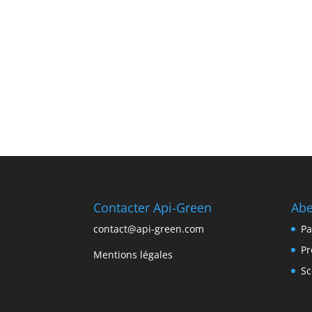
Contacter Api-Green
Abe
contact@api-green.com
Pa
Pr
Mentions légales
Sc