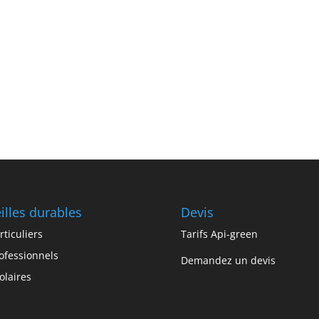
illes durables
Devis
rticuliers
Tarifs Api-green
ofessionnels
Demandez un devis
olaires